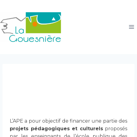
Aller
au
contenu
Association des parents
d’élèves de l’école publique
L’APE a pour objectif de financer une partie des
projets pédagogiques et culturels
proposés
par les enseignants de l’école publique des