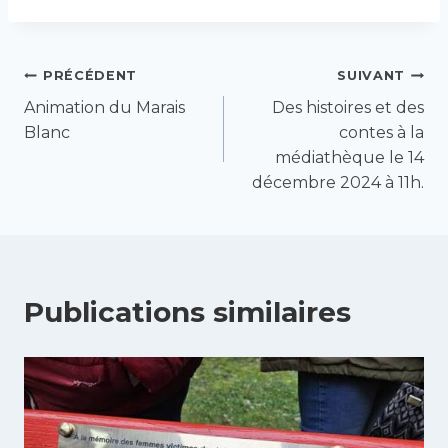
Navigation
PRÉCÉDENT
SUIVANT
Animation du Marais
Des histoires et des
de
Blanc
contes à la
médiathèque le 14
l’article
décembre 2024 à 11h.
Publications similaires