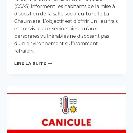
(CCAS) informent les habitants de la mise à
disposition de la salle socio-culturelle La
Chaumière. L’objectif est d’offrir un lieu frais
et convivial aux seniors ainsi qu’aux
personnes vulnérables ne disposant pas
d’un environnement suffisamment
rafraîchi…
CANICULE
LIRE LA SUITE
:
MISE
À
DISPOSITION
D’UN
ESPACE
FRAÎCHEUR
À
LA
SALLE
LA