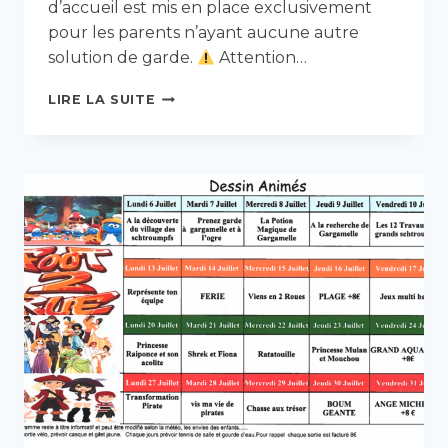
d’accueil est mis en place exclusivement
pour les parents n’ayant aucune autre
solution de garde.
Attention…
CANICULE
LIRE LA SUITE
:
FERMETURE
DES
ÉCOLES
23
ET
25
JUIN