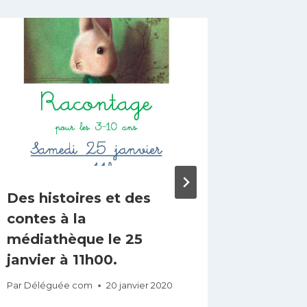
Des histoires et des
Sorties
contes à la
week-
médiathèque le 25
pour l
janvier à 11h00.
Gouesn
Par
Déléguée com
20 janvier 2020
Par
lagoue
2 avril 2018