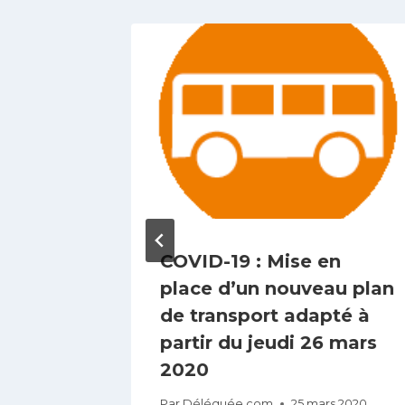
conseil
COVID-19 : Mise en
place d’un nouveau plan
de transport adapté à
ier 2021
partir du jeudi 26 mars
2020
Par
Déléguée com
25 mars 2020