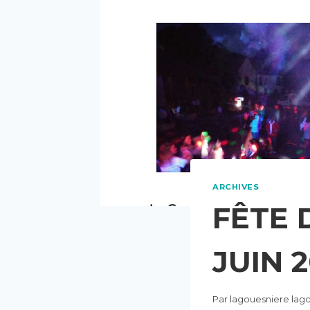
ARCHIVES
FÊTE 
JUIN 2
Par
lagouesniere lag