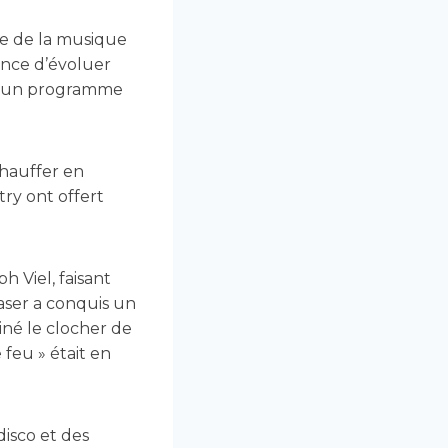
e de la musique
tance d’évoluer
aré un programme
chauffer en
ry ont offert
 Viel, faisant
aser a conquis un
miné le clocher de
 feu » était en
isco et des