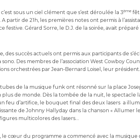
ème
 c’est sous un ciel clément que s’est déroulée la 3
fêt
A partir de 21h, les premières notes ont permis à l’assis
 festive. Gérard Sorre, le D.J. de la soirée, avait prép
e, des succès actuels ont permis aux participants de s’é
a sono. Des membres de l’association West Cowboy Count
ns orchestrées par Jean-Bernard Loisel, leur président.
tubes de la musique funk ont résonné sur la place Joseph
 plus de monde. Dès la tombée de la nuit, le spectacle l
un feu d’artifice, le bouquet final des deux lasers a illu
puissante de Johnny Hallyday dans la chanson « Allumer le
 figures multicolores des lasers…
it, le cœur du programme a commencé avec la musique d