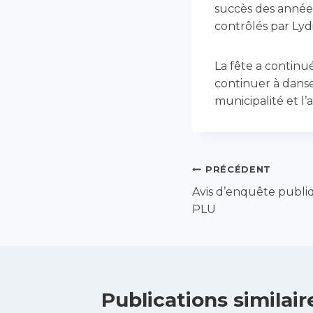
succès des année
contrôlés par Lydi
La fête a continué
continuer à danse
municipalité et l
Navigation
PRÉCÉDENT
Avis d’enquête publiq
de
PLU
l’article
Publications similair