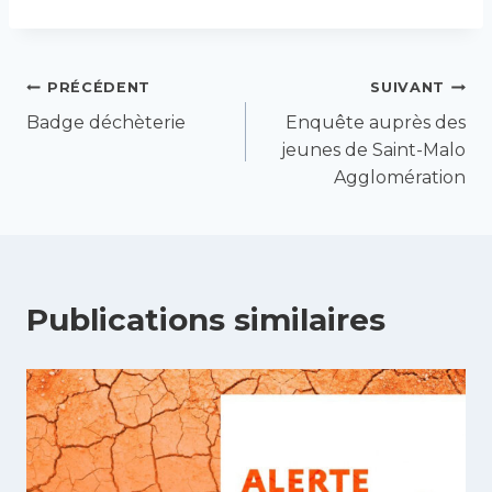
Navigation
PRÉCÉDENT
SUIVANT
Badge déchèterie
Enquête auprès des
de
jeunes de Saint-Malo
Agglomération
l’article
Publications similaires