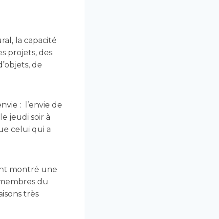
ral, la capacité
s projets, des
d’objets, de
nvie : l’envie de
e jeudi soir à
e celui qui a
 ont montré une
es membres du
isons très