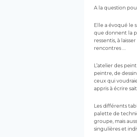
A la question pou
Elle a évoqué le s
que donnent la pei
ressentis, à laiss
rencontres …
L’atelier des pein
peintre, de dessin
ceux qui voudraie
appris à écrire sa
Les différents ta
palette de techni
groupe, mais auss
singulières et indi