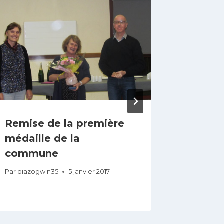
Remise de la première
Service
médaille de la
retour
commune
la bib
Par
diazogwin35
5 janvier 2017
Par
Délég