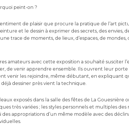
rquoi peint-on ?
entiment de plaisir que procure la pratique de l’art pictu
nture et le dessin à exprimer des secrets, des envies, de
er une trace de moments, de lieux, d’espaces, de mondes, 
tres amateurs avec cette exposition a souhaité susciter l’e
er, de venir apprendre ensemble. Ils ouvrent leur porte l
nt venir les rejoindre, même débutant, en expliquant qu
it déjà dessiner près vient la technique.
bleaux exposés dans la salle des fêtes de La Gouesnière
ques très variées ; les styles personnels et multiples d
i des appropriations d’un même modèle avec des déclina
viduelles.