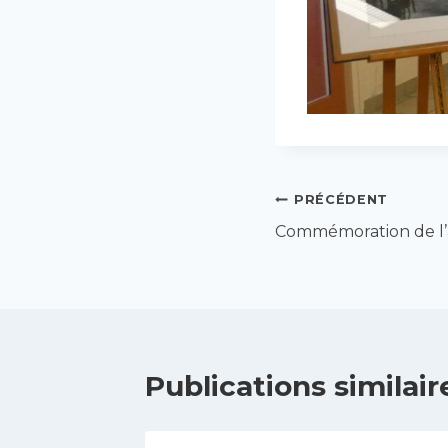
Navigation
PRÉCÉDENT
Commémoration de l’a
de
l’article
Publications similair