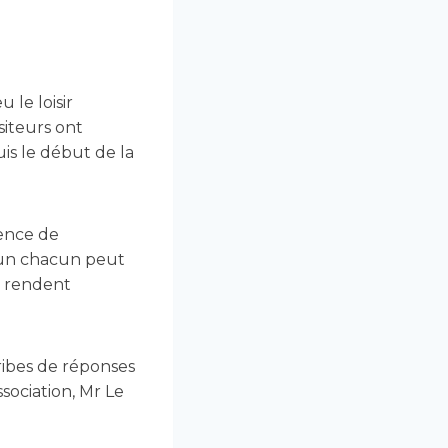
 le loisir
isiteurs ont
is le début de la
dence de
t un chacun peut
i rendent
bribes de réponses
sociation, Mr Le