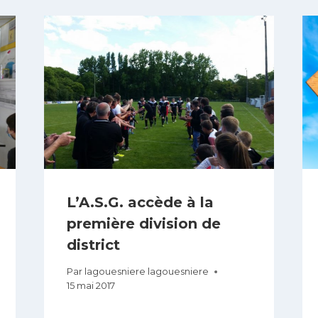
L’A.S.G. accède à la
première division de
district
Par
lagouesniere lagouesniere
15 mai 2017