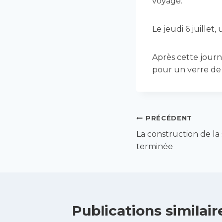
voyage.
Le jeudi 6 juille
Après cette journ
pour un verre de 
Navigation
PRÉCÉDENT
La construction de la 
de
terminée
l’article
Publications similair