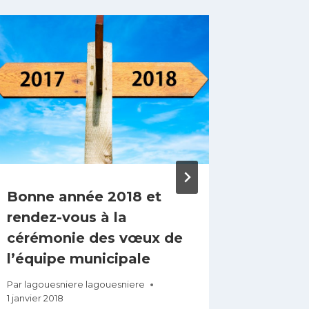
Bonne année 2018 et
Electi
rendez-vous à la
Par
lagoue
cérémonie des vœux de
9 décembr
l’équipe municipale
Par
lagouesniere lagouesniere
1 janvier 2018