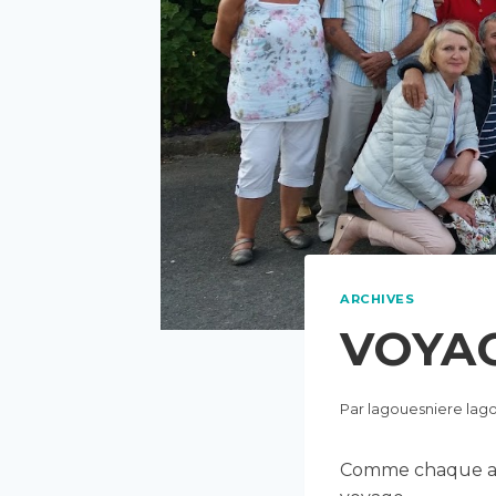
ARCHIVES
VOYAG
Par
lagouesniere lag
Comme chaque ann