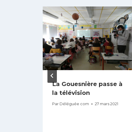
La Gouesnière passe à
la télévision
Par
Déléguée com
27 mars 2021
re