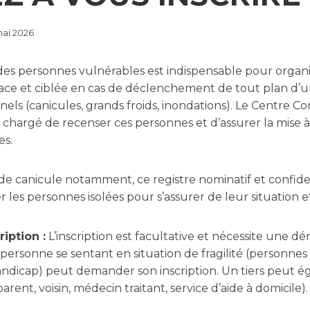
mai 2026
es personnes vulnérables est indispensable pour organ
cace et ciblée en cas de déclenchement de tout plan d’u
nels (canicules, grands froids, inondations). Le Centre 
t chargé de recenser ces personnes et d’assurer la mise à
es.
de canicule notamment, ce registre nominatif et confid
 les personnes isolées pour s’assurer de leur situation et
iption :
L’inscription est facultative et nécessite une 
 personne se sentant en situation de fragilité (personnes 
andicap) peut demander son inscription. Un tiers peut 
rent, voisin, médecin traitant, service d’aide à domicile).