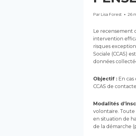
Par
Lisa Forest
26 
Le recensement d
intervention effi
risques exception
Sociale (CCAS) es
données collecté
Objectif :
En cas 
CCAS de contacter
Modalités d’inscr
volontaire. Toute
en situation de h
de la démarche (pa