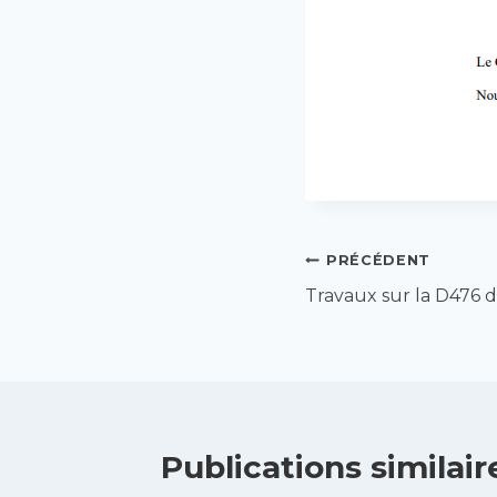
Navigation
PRÉCÉDENT
Travaux sur la D476 du
de
l’article
Publications similair