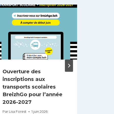
Ouverture des
FRANC
inscriptions aux
Par
Lisa Fo
transports scolaires
BreizhGo pour l’année
2026-2027
Par
Lisa Forest
1 juin 2026