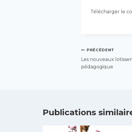
Télécharger le co
Navigation
PRÉCÉDENT
Les nouveaux lotisse
de
pédagogique
l’article
Publications similair