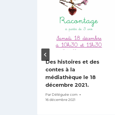
 est
Des histoires et des
reau de
contes à la
médiathèque le 18
décembre 2021.
re
Par
Déléguée com
16 décembre 2021