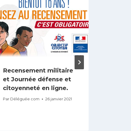
Recensement militaire
Mise a
et Journée défense et
terrain
citoyenneté en ligne.
Par
lagoue
8 décembr
Par
Déléguée com
26 janvier 2021