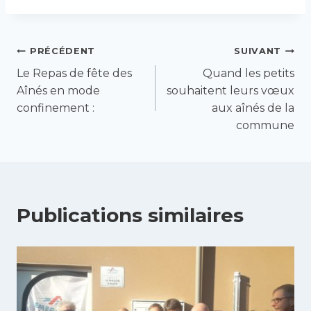
Navigation
PRÉCÉDENT
SUIVANT
Le Repas de fête des
Quand les petits
de
Aînés en mode
souhaitent leurs vœux
confinement :
aux aînés de la
l’article
commune
Publications similaires